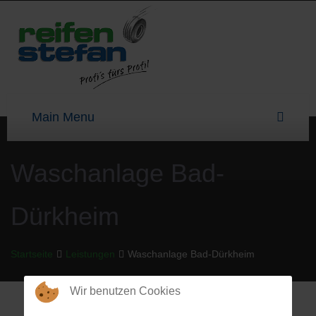
Waschanlage Bad-
Dürkheim
Startseite
Leistungen
Waschanlage Bad-Dürkheim
Wir benutzen Cookies