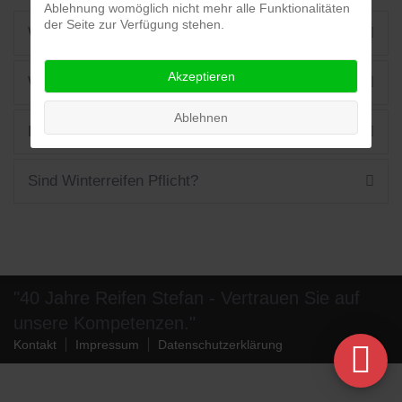
Ablehnung womöglich nicht mehr alle Funktionalitäten
der Seite zur Verfügung stehen.
Wie verhalte ich mich im Winter auf der Straße?
Akzeptieren
Welche Reifentypen gibt es?
Ablehnen
Reicht mein Reifenprofil noch aus?
Sind Winterreifen Pflicht?
"40 Jahre Reifen Stefan - Vertrauen Sie auf
unsere Kompetenzen."
Kontakt
Impressum
Datenschutzerklärung
