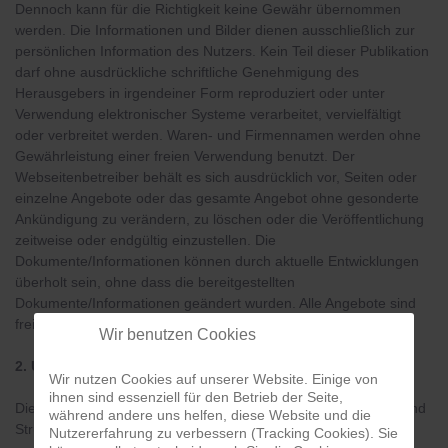
Dennoch kann für die Richtigkeit keine Gewähr übernommen
werden. Die Informationen und Bilder dienen ausschließlich zur
persönlichen Information des Nutzers. Kein Teil dieser Publikation
darf ohne ausdrückliche schriftliche Genehmigung des
Herausgebers in irgendeiner Form reproduziert oder unter
Verwendung elektronischer Systeme verarbeitet, vervielfältigt
oder verbreitet werden. Waren- und Firmennamen werden ohne
Gewährleistung einer freien Verwendung benutzt. Der
Webseitenbetreiber behält es sich ausdrücklich vor, Seiten oder
einzelne Angebote oder das gesamte Angebot ohne gesonderte
Ankündigung zu verändern, zu löschen oder die Veröffentlichung
zeitweise oder endgültig einzustellen. Die
Dokumente/Informationen können durch aktuelle Entwicklungen
überholt sein, ohne dass die bereitgestellten
Dokumente/Informationen geändert wurden. Alle Angebote sind
freibleibend und unverbindlich.
Wir benutzen Cookies
2. Urheber und Nutzungsrecht
Wir nutzen Cookies auf unserer Website. Einige von
ihnen sind essenziell für den Betrieb der Seite,
Die Internetseiten, ihre Programmierung, Inhalte, Gestaltung und
während andere uns helfen, diese Website und die
Struktur unterliegen urheber-, marken- und
Nutzererfahrung zu verbessern (Tracking Cookies). Sie