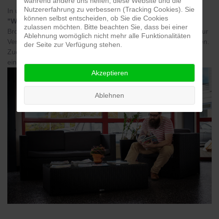
während andere uns helfen, diese Website und die
Nutzererfahrung zu verbessern (Tracking Cookies). Sie
In unserem Wartebereich erhalten Sie unseren erstklassigen
können selbst entscheiden, ob Sie die Cookies
"Warte-Kaffee"
, diverse Getränke und aktuelle, informative
zulassen möchten. Bitte beachten Sie, dass bei einer
Broschüren und Zeitschriften. Weiterhin stehen Ihnen Tablets zur
Ablehnung womöglich nicht mehr alle Funktionalitäten
Verfügung, mit denen Sie im Internet surfen oder spielen können.
der Seite zur Verfügung stehen.
Zudem haben wir für Sie einen
kostenlosen WLAN-Zugang
eingerichtet.
Akzeptieren
Ablehnen